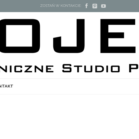



ZOSTAŃ W KONTAKCIE:
NTAKT