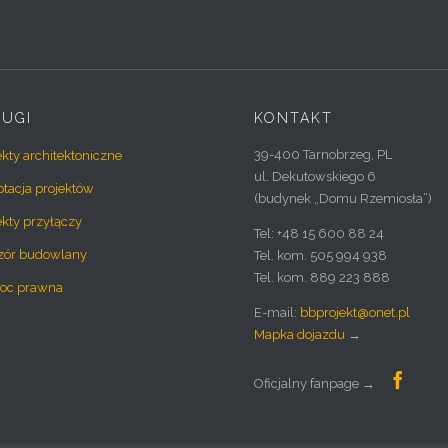
ŁUGI
KONTAKT
39-400 Tarnobrzeg, PL
ekty architektoniczne
ul. Dekutowskiego 6
tacja projektów
(budynek „Domu Rzemiosła”)
ekty przyłączy
Tel: +48 15 600 88 24
zór budowlany
Tel. kom. 505 994 938
Tel. kom. 889 223 888
oc prawna
E-mail:
bbprojekt@onet.pl
Mapka dojazdu
→

Oficjalny fanpage →