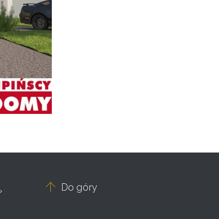

Do góry
»