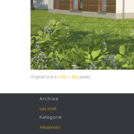
Original size is
1280 × 854
pixels
Archiwa
luty 2016
Kategorie
Aktualności