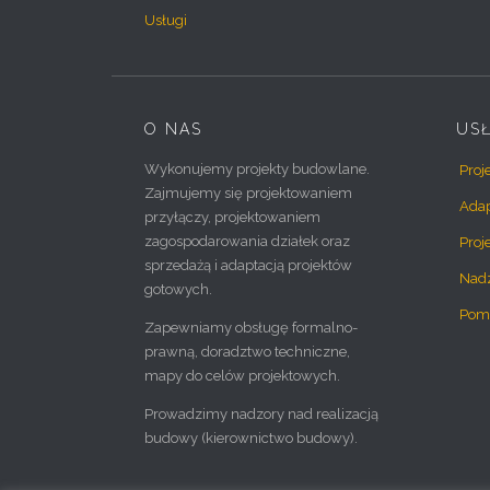
Usługi
O NAS
US
Wykonujemy projekty budowlane.
Proj
Zajmujemy się projektowaniem
Adap
przyłączy, projektowaniem
zagospodarowania działek oraz
Proj
sprzedażą i adaptacją projektów
Nad
gotowych.
Pom
Zapewniamy obsługę formalno-
prawną, doradztwo techniczne,
mapy do celów projektowych.
Prowadzimy nadzory nad realizacją
budowy (kierownictwo budowy).