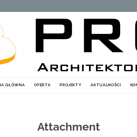
Skip
NA GŁÓWNA
OFERTA
PROJEKTY
AKTUALNOŚCI
KO
to
content
Attachment