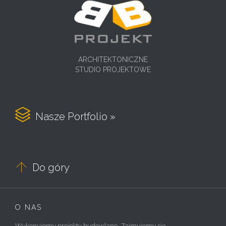
ARCHITEKTONICZNE
STUDIO PROJEKTOWE

Nasze Portfolio »

Do góry
O NAS
Wykonujemy projekty budowlane. Zajmujemy się