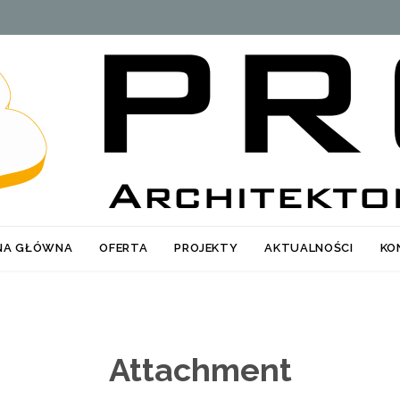
Skip
NA GŁÓWNA
OFERTA
PROJEKTY
AKTUALNOŚCI
KO
to
content
Attachment