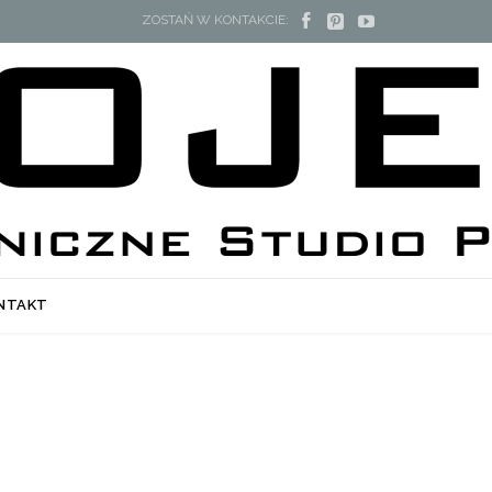



ZOSTAŃ W KONTAKCIE:
NTAKT