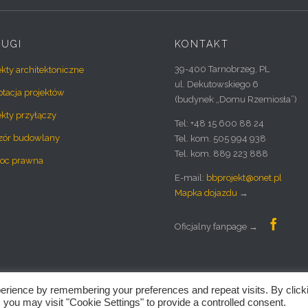
ŁUGI
KONTAKT
39-400 Tarnobrzeg, PL
ekty architektoniczne
ul. Dekutowskiego 6
tacja projektów
(budynek „Domu Rzemiosła”)
ekty przyłączy
Tel: +48 15 600 88 24
zór budowlany
Tel. kom. 505 994 938
Tel. kom. 889 223 888
oc prawna
E-mail:
bbprojekt@onet.pl
Mapka dojazdu
→

Oficjalny fanpage →
erience by remembering your preferences and repeat visits. By click
we.
ARCHITEKT | TARNOBRZEG
 you may visit "Cookie Settings" to provide a controlled consent.