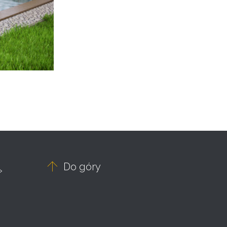

Do góry
»