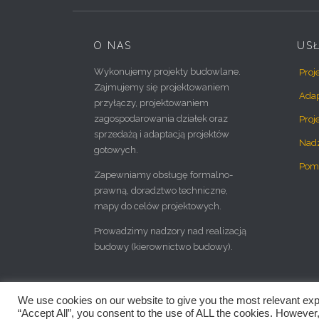
O NAS
US
Wykonujemy projekty budowlane.
Proj
Zajmujemy się projektowaniem
Adap
przyłączy, projektowaniem
zagospodarowania działek oraz
Proj
sprzedażą i adaptacją projektów
Nad
gotowych.
Pom
Zapewniamy obsługę formalno-
prawną, doradztwo techniczne,
mapy do celów projektowych.
Prowadzimy nadzory nad realizacją
budowy (kierownictwo budowy).
We use cookies on our website to give you the most relevant exp
2016-2021 ©
BB PROJEKT | Architektoniczne Studio Projekto
“Accept All”, you consent to the use of ALL the cookies. However,