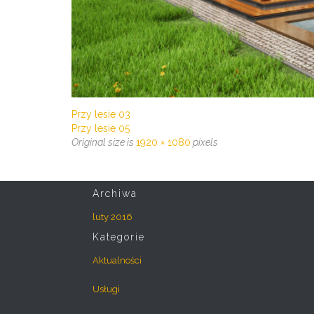
Przy lesie 03
Przy lesie 05
Original size is
1920 × 1080
pixels
Archiwa
luty 2016
Kategorie
Aktualności
Usługi