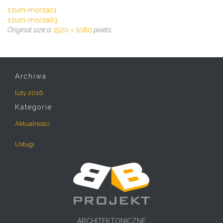
szum-morza01
szum-morza03
Original size is
1920 × 1080
pixels
Archiwa
luty 2016
Kategorie
Aktualności
Usługi
ARCHITEKTONICZNE